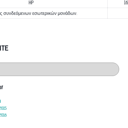
HP
1
ς συνδεόμενων εσωτερικών μονάδων.
ITE
df
4
2015
2016