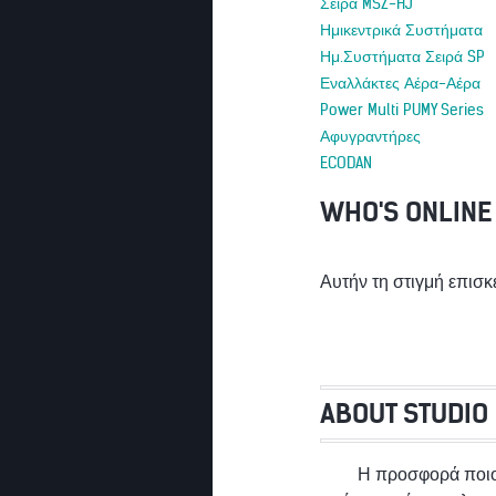
Σειρά MSZ-HJ
Ημικεντρικά Συστήματα
Ημ.Συστήματα Σειρά SP
Εναλλάκτες Αέρα-Αέρα
Power Multi PUMY Series
Αφυγραντήρες
ECODAN
WHO'S ONLINE
Αυτήν τη στιγμή επισκ
ABOUT STUDIO
Η προσφορά ποι