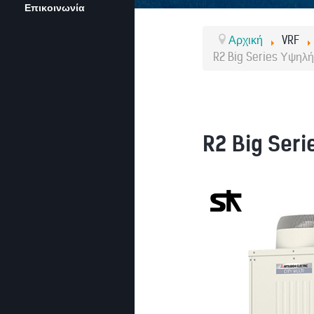
Επικοινωνία
Αρχική
VRF
R2 Big Series Υψηλ
R2 Big Ser