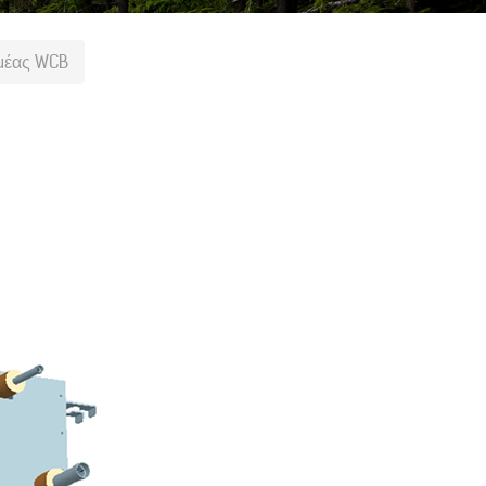
μέας WCB