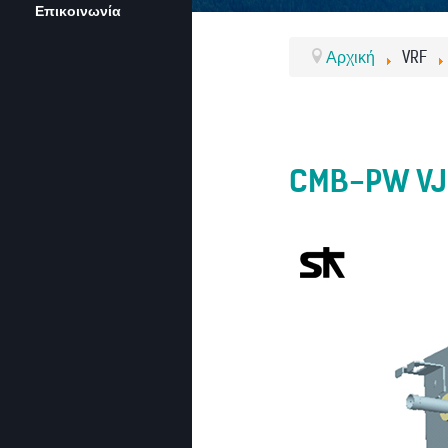
Επικοινωνία
Αρχική
VRF
CMB-PW VJ