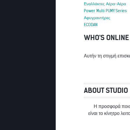
Εναλλάκτες Αέρα-Αέρα
Power Multi PUMY Series
Αφυγραντήρες
ECODAN
WHO'S ONLINE
Αυτήν τη στιγμή επισκ
ABOUT STUDIO
Η προσφορά ποι
είναι το κίνητρο λει