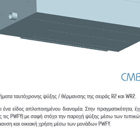
ήματα ταυτόχρονης ψύξης / θέρμανσης της σειράς R2 και WR2.
 ένα είδος απλοποιημένου διανομέα. Στην πραγματικότητα, έχε
ος τις PWFY) με σαφή στόχο την παροχή ψύξης μέσω των τυπι
μανση και οικιακή χρήση μέσω των μονάδων PWFY.