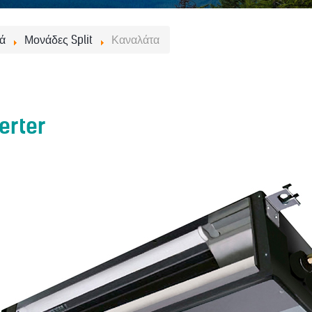
κά
Μονάδες Split
Καναλάτα
erter