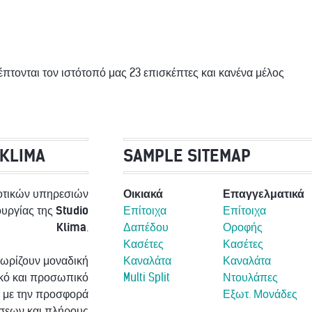
έπτονται τον ιστότοπό μας 23 επισκέπτες και κανένα μέλος
 KLIMA
SAMPLE SITEMAP
οτικών υπηρεσιών
Οικιακά
Επαγγελματικά
τουργίας της
Studio
Επίτοιχα
Επίτοιχα
Klima
.
Δαπέδου
Οροφής
Κασέτες
Κασέτες
νωρίζουν μοναδική
Καναλάτα
Καναλάτα
ικό και προσωπικό
Multi Split
Ντουλάπες
 με την προσφορά
Εξωτ. Μονάδες
σεων και πλήρους