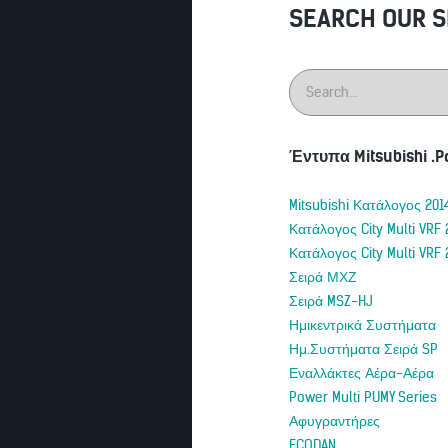
SEARCH OUR S
Έντυπα Mitsubishi .P
Mitsubishi Κατάλογος 201
Κατάλογος City Multi VRF 
Κατάλογος City Multi VRF 
Σειρά ΜΧΖ
Σειρά MSZ-HJ
Ημικεντρικά Συστήματα
Ημ.Συστήματα Σειρά SP
Εναλλάκτες Αέρα-Αέρα
Power Multi PUMY Series
Αφυγραντήρες
ECODAN