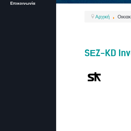
Επικοινωνία
Αρχική
Οικια
SΕZ-KD Inv