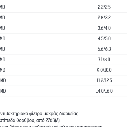
LMD
2.2/2.5
LMD
2.8/3.2
LMD
3.6/4.0
LMD
4.5/5.0
LMD
5.6/6.3
LMD
7.1/8.0
LMD
9.0/10.0
LMD
11.2/12.5
LMD
14.0/16.0
ντιβακτηριακό φίλτρο μακράς διαρκείας.
 επίπεδα θορύβου, από 27dB(A).