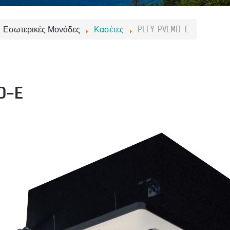
Εσωτερικές Μονάδες
Κασέτες
PLFY-PVLMD-E
D-E