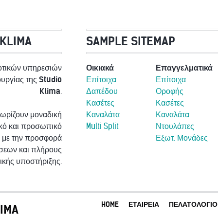
 KLIMA
SAMPLE SITEMAP
οτικών υπηρεσιών
Οικιακά
Επαγγελματικά
τουργίας της
Studio
Επίτοιχα
Επίτοιχα
Klima
.
Δαπέδου
Οροφής
Κασέτες
Κασέτες
νωρίζουν μοναδική
Καναλάτα
Καναλάτα
ικό και προσωπικό
Multi Split
Ντουλάπες
 με την προσφορά
Εξωτ. Μονάδες
σεων και πλήρους
νικής υποστήριξης.
HOME
ΕΤΑΙΡΕΊΑ
ΠΕΛΑΤΟΛΌΓΙΟ
IMA