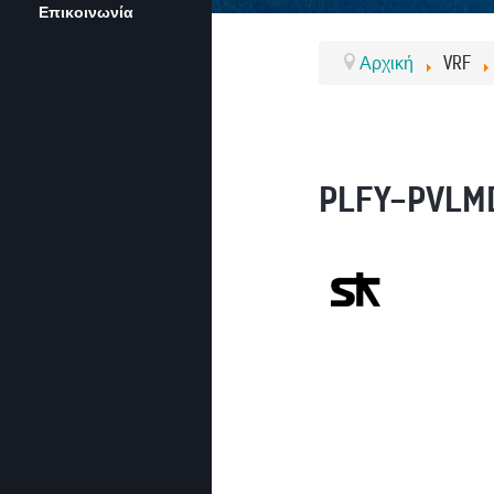
Επικοινωνία
Αρχική
VRF
PLFY-PVLM