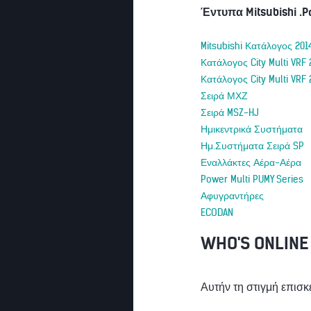
Έντυπα Mitsubishi .P
Mitsubishi Κατάλογος 201
Κατάλογος City Multi VRF 
Κατάλογος City Multi VRF 
Σειρά ΜΧΖ
Σειρά MSZ-HJ
Ημικεντρικά Συστήματα
Ημ.Συστήματα Σειρά SP
Εναλλάκτες Αέρα-Αέρα
Power Multi PUMY Series
Αφυγραντήρες
ECODAN
WHO'S ONLINE
Αυτήν τη στιγμή επισκ