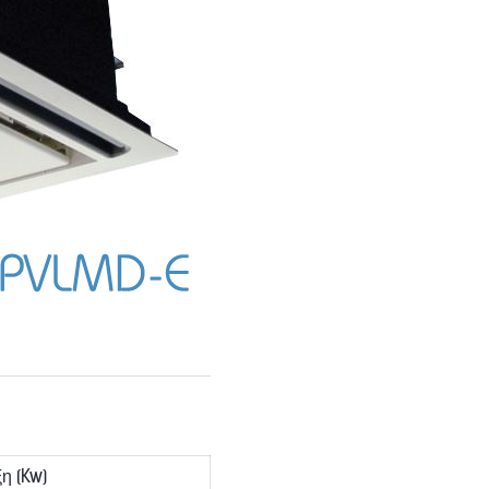
η (Kw)