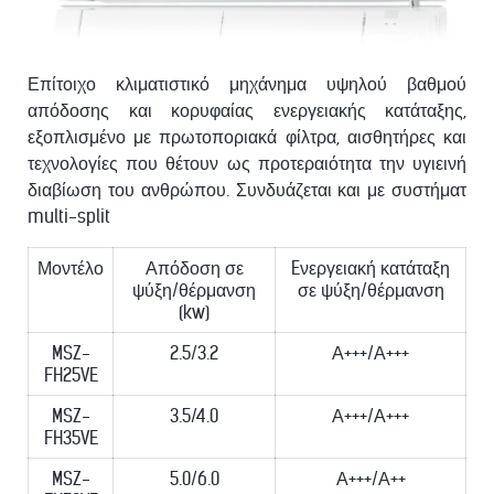
Επίτοιχο κλιματιστικό μηχάνημα υψηλού βαθμού
απόδοσης και κορυφαίας ενεργειακής κατάταξης,
εξοπλισμένο με πρωτοποριακά φίλτρα, αισθητήρες και
τεχνολογίες που θέτουν ως προτεραιότητα την υγιεινή
διαβίωση του ανθρώπου. Συνδυάζεται και με συστήματ
multi-split
Μοντέλο
Απόδοση σε
Eνεργειακή κατάταξη
ψύξη/θέρμανση
σε ψύξη/θέρμανση
(kw)
MSZ-
2.5/3.2
Α+++/Α+++
FH25VE
MSZ-
3.5/4.0
Α+++/Α+++
FH35VE
MSZ-
5.0/6.0
Α+++/Α++